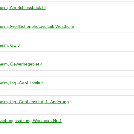
eim, Am Schlossbuck III
eim, Freiflächenphotovoltaik Westheim
eim, GE 3
eim, Gewerbegebiet 4
im, Ing.-Geol. Institut
eim, Ing.-Geol.-Institut, 1. Änderung
ziehungssatzung Westheim Nr. 1