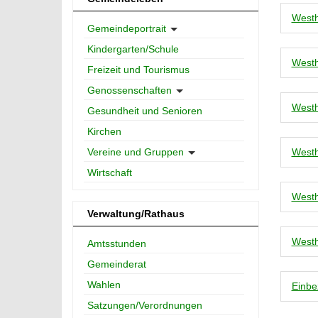
Westh
Gemeindeportrait
Kindergarten/Schule
Westh
Freizeit und Tourismus
Genossenschaften
Westh
Gesundheit und Senioren
Kirchen
Westh
Vereine und Gruppen
Wirtschaft
Westhe
Verwaltung/Rathaus
Westh
Amtsstunden
Gemeinderat
Wahlen
Einbe
Satzungen/Verordnungen