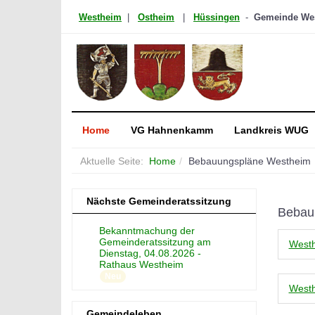
Westheim
|
Ostheim
|
Hüssingen
-
Gemeinde West
Home
VG Hahnenkamm
Landkreis WUG
Aktuelle Seite:
Home
Bebauungspläne Westheim
Nächste Gemeinderatssitzung
Bebau
Bekanntmachung der
Gemeinderatssitzung am
Westh
Dienstag, 04.08.2026 -
Rathaus Westheim
Neu
Westh
Gemeindeleben