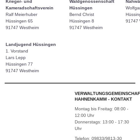
Krieger- und
Waldgenossenschaft
Nahwä
Kameradschaftsverein
Hüssingen
Wolfga
Ralf Meierhuber
Bernd Christ
Hüssin
Hüssingen 65
Hüssingen 8
91747 
91747 Westheim
91747 Westheim
Landjugend Hüssingen
1. Vorstand
Lars Lepp
Hüssingen 77
91747 Westheim
VERWALTUNGSGEMEINSCHA
HAHNENKAMM - KONTAKT
Montag bis Freitag: 08:00 -
12:00 Uhr
Donnerstags: 13:00 - 17:30
Uhr
Telefon: 09833/9813-30