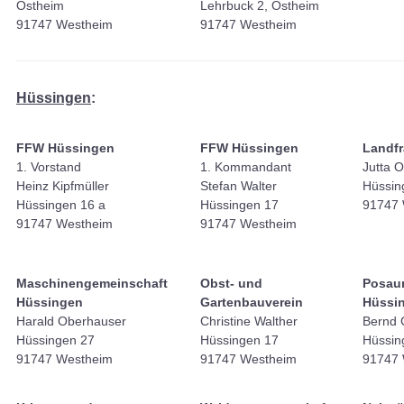
Ostheim
Lehrbuck 2, Ostheim
91747 Westheim
91747 Westheim
Hüssingen
:
FFW Hüssingen
FFW Hüssingen
Landf
1. Vorstand
1. Kommandant
Jutta 
Heinz Kipfmüller
Stefan Walter
Hüssin
Hüssingen 16 a
Hüssingen 17
91747 
91747 Westheim
91747 Westheim
Maschinengemeinschaft
Obst- und
Posau
Hüssingen
Gartenbauverein
Hüssi
Harald Oberhauser
Christine Walther
Bernd 
Hüssingen 27
Hüssingen 17
Hüssin
91747 Westheim
91747 Westheim
91747 