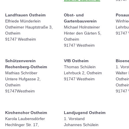
Landfrauen Ostheim
Obst- und
Posau
Elfriede Münderlein
Gartenbauverein
Winfrie
Ostheimer Hauptstraße 3,
Michael Holnsteiner
Lehrbu
Ostheim
Hinter den Gärten 5,
91747 
91747 Westheim
Ostheim
91747 Westheim
Schützenverein
VfB Ostheim
Bioene
Rechenberg-Ostheim
Thomas Schülein
1. Vors
Mathias Schröber
Lehrbuck 2, Ostheim
Walter
Untere Hufgasse 2,
91747 Westheim
Ostheim
Ostheim
Osthei
91747Westheim
91747 
Kirchenchor Ostheim
Landjugend Ostheim
Karola Laubensdörfer
1. Vorstand
Hechlinger Str. 17,
Johannes Schülein