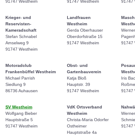
91747 Westheim
91747 Westheim
91747 
Krieger- und
Landfrauen
Masch
Reservisten-
Westheim
Westh
Kameradschaft
Gerda Oberhauser
Werner
Stefan Schnabel
Oberdorfstraße 15
Pagenh
Amselweg 9
91747 Westheim
91747 
91747 Westheim
Motoradclub
Obst- und
Posau
Frankenbüffel Westheim
Gartenbauverein
Westh
Michael Parrish
Katja Bloß
Iris B
Siedlung 9
Hauptstr. 39
Roßmei
86736 Auhausen
91747 Westheim
91747 
SV Westheim
VdK Ortsverband
Nahwä
Wolfgang Bieber
Westheim
Werner
Hauptstraße 5
Christa-Maria Odorfer
Schmie
91747 Westheim
Ostheimer
91747 
Hauptstraße 4a