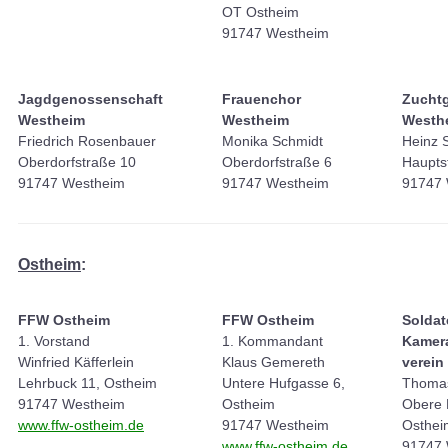
OT Ostheim
91747 Westheim
Jagdgenossenschaft
Frauenchor
Zucht
Westheim
Westheim
Westh
Friedrich Rosenbauer
Monika Schmidt
Heinz 
Oberdorfstraße 10
Oberdorfstraße 6
Hauptst
91747 Westheim
91747 Westheim
91747 
Ostheim
:
FFW Ostheim
FFW Ostheim
Soldat
1. Vorstand
1. Kommandant
Kamer
Winfried Käfferlein
Klaus Gemereth
verein
Lehrbuck 11, Ostheim
Untere Hufgasse 6,
Thoma
91747 Westheim
Ostheim
Obere 
www.ffw-ostheim.de
91747 Westheim
Osthei
www.ffw-ostheim.de
91747 