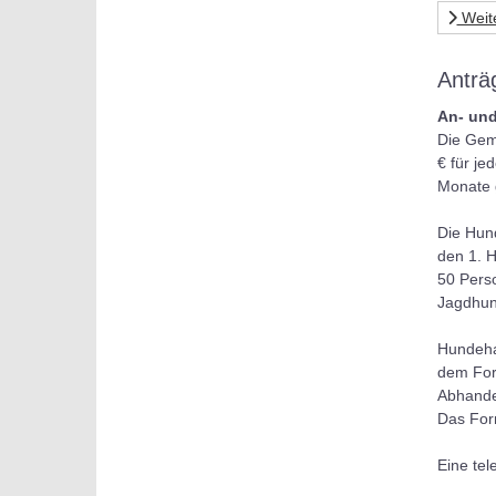
Weit
Anträ
An- un
Die Gem
€ für je
Monate 
Die Hund
den 1. H
50 Pers
Jagdhun
Hundehal
dem For
Abhande
Das For
Eine tel