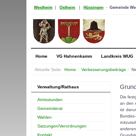
Westheim
|
Ostheim
|
Hüssingen
-
Gemeinde West
Home
VG Hahnenkamm
Landkreis WUG
Aktuelle Seite:
Home
Verbesserungsbeiträge
Ni
Grund
Verwaltung/Rathaus
Die fest
Amtsstunden
an den 
Gemeinderat
ist dar
Bundes-
Wahlen
mitzute
Satzungen/Verordnungen
anderen
Kontakt
Grundst