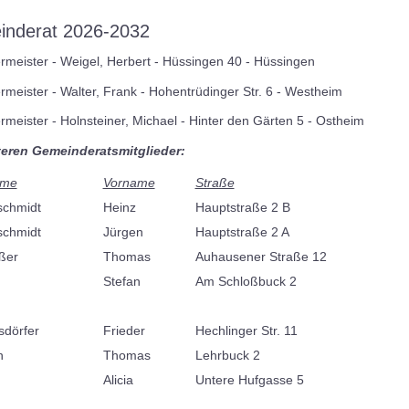
nderat 2026-2032
rmeister - Weigel, Herbert - Hüssingen 40 - Hüssingen
rmeister - Walter, Frank - Hohentrüdinger Str. 6 - Westheim
rmeister - Holnsteiner, Michael - Hinter den Gärten 5 - Ostheim
teren Gemeinderatsmitglieder:
ame
Vorname
Straße
schmidt
Heinz
Hauptstraße 2 B
schmidt
Jürgen
Hauptstraße 2 A
ßer
Thomas
Auhausener Straße 12
Stefan
Am Schloßbuck 2
dörfer
Frieder
Hechlinger Str. 11
n
Thomas
Lehrbuck 2
Alicia
Untere Hufgasse 5