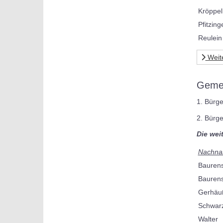
Kröppel
Pfitzing
Reulein
Weit
Gemei
1. Bürge
2. Bürg
Die wei
Nachn
Bauren
Bauren
Gerhäu
Schwar
Walter