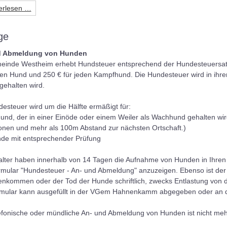
erlesen …
ge
d Abmeldung von Hunden
einde Westheim erhebt Hundsteuer entsprechend der Hundesteuersatzu
den Hund und 250 € für jeden Kampfhund. Die Hundesteuer wird in ihrer 
gehalten wird.
esteuer wird um die Hälfte ermäßigt für:
und, der in einer Einöde oder einem Weiler als Wachhund gehalten wi
onen und mehr als 100m Abstand zur nächsten Ortschaft.)
de mit entsprechender Prüfung
ter haben innerhalb von 14 Tagen die Aufnahme von Hunden in Ihren H
mular "Hundesteuer - An- und Abmeldung" anzuzeigen. Ebenso ist der
nkommen oder der Tod der Hunde schriftlich, zwecks Entlastung von d
mular kann ausgefüllt in der VGem Hahnenkamm abgegeben oder an
efonische oder mündliche An- und Abmeldung von Hunden ist nicht meh