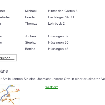
iner
Michael
Hinter den Gärten 5
dörfer
Frieder
Hechlinger Str. 11
n
Thomas
Lehrbuck 2
er
Jochen
Hüssingen 32
er
Stephan
Hüssingen 80
Bettina
Hüssingen 46
erlesen …
läne
r Stelle können Sie eine Übersicht unserer Orte in einer druckbaren Ve
Westheim