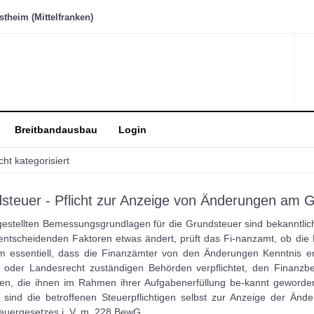
heim (Mittelfranken)
Breitbandausbau
Login
cht kategorisiert
steuer - Pflicht zur Anzeige von Änderungen am G
gestellten Bemessungsgrundlagen für die Grundsteuer sind bekanntlich
entscheidenden Faktoren etwas ändert, prüft das Fi-nanzamt, ob d
um essentiell, dass die Finanzämter von den Änderungen Kenntnis 
 oder Landesrecht zuständigen Behörden verpflichtet, den Finanzbe
ilen, die ihnen im Rahmen ihrer Aufgabenerfüllung be-kannt gewor
 sind die betroffenen Steuerpflichtigen selbst zur Anzeige der Ände
euergesetzes i. V. m. 228 BewG.