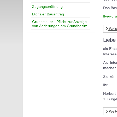
Zugangseröffnung
Das Baye
Digitaler Bauantrag
flyer-g
Grundsteuer - Pflicht zur Anzeige
von Änderungen am Grundbesitz
Weit
Liebe
als Ers
Interes
Als Int
machen z
Sie kön
Ihr
Herbert
1. Bürge
Weit