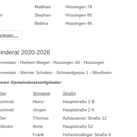
Matthias
Hüssingen 78
er
Stephan
Hüssingen 80
Bettina
Hüssingen 46
erlesen …
nderat 2020-2026
rmeister - Herbert Weigel - Hüssingen 40 - Hüssingen
ermeister - Werner Schülein - Schmiedgasse 1 - Westheim
teren Gemeinderatsmitglieder:
ame
Vorname
Straße
schmidt
Heinz
Hauptstraße 2 B
schmidt
Jürgen
Hauptstraße 2 A
ßer
Thomas
Auhausener Straße 12
zländer
Anne
Hauptstraße 52
Frank
Hohentrüdinger Straße 6