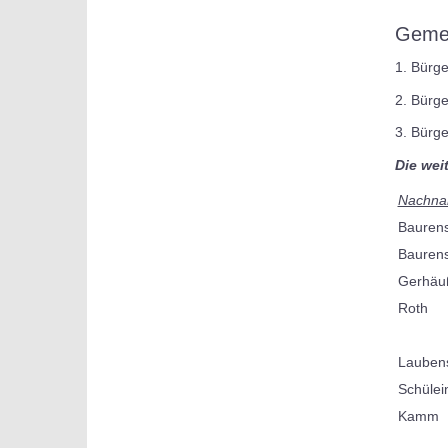
Gemei
1. Bürge
2. Bürge
3. Bürge
Die wei
Nachn
Bauren
Bauren
Gerhäu
Roth
Laubens
Schülei
Kamm